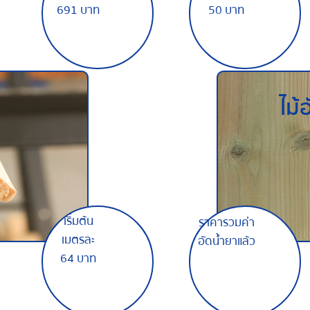
691 บาท
50 บาท
ไม้
เริ่มต้น
ราคารวมค่า
เมตรละ
อัดน้ำยาแล้ว
64 บาท