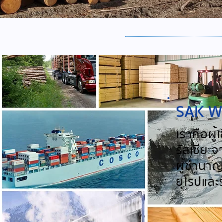
SAK W
เราคือผู
รัสเซีย 
ผู้ชำนา
ยุโรปและ