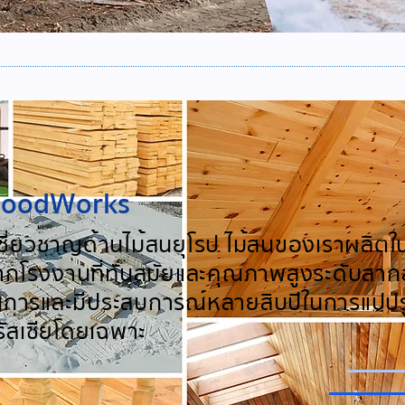
oodWorks
้เชี่ยวชาญด้านไม้สนยุโรป ไม้สนของเราผลิต
จากโรงงานที่ทันสมัยและคุณภาพสูงระดับสากล
ญการและมีประสบการณ์หลายสิบปีในการแปปร
รัสเซียโดยเฉพาะ