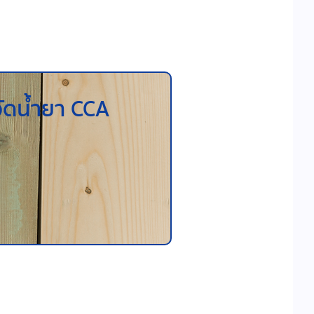
อัดน้ำยา CCA