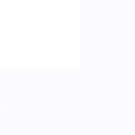
ดต่อ
ษัท สัก วู้ดเวิร์คส์ จำกัด
4 ซอยตะวันออก 26 หมู่. 5 ต.คลองสี่