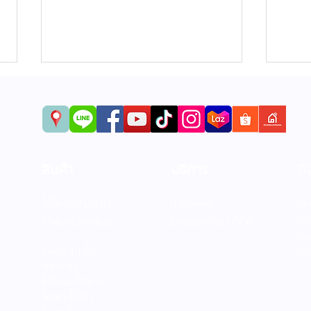
สินค้า
บริการ
ติ
ไม้บัวผนัง เลือกขนาดให้เหมาะ
ทำไมบ
ไม้ไผ่อัดประสาน
การจัดส่ง
บริ
กับความสูงของห้อง
กับไ
39/
ไม้พื้น/ไม้ระเบียง
ไม้สนอัดน้ำยา CCA
อ.
ไม้แปรรูป/ไม้
โท
กระดาน
ไม้โครง/ไม้แบบ
ไม้ฝา/ไม้ฝ้า