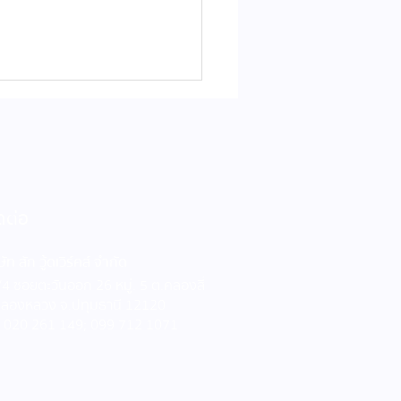
ดต่อ
้านมูจิยุคนี้ ถึงเกิดมาคู่
ษัท สัก วู้ดเวิร์คส์ จำกัด
ม้สนเกรดอบแห้ง?
4 ซอยตะวันออก 26 หมู่. 5 ต.คลองสี่
คลองหลวง จ.ปทุมธานี 12120
ร 020 261 149; 099 712 1071