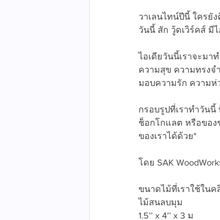
วาเลนไทน์ปีนี้ ใครยั
วันนี้ สัก วู้ดเวิร์ค
ไอเดียวันนี้เราจะม
ความสุข ความทรงจำด
มอบความรัก ความห่วงใ
กรอบรูปที่เราทำวันนี
ช็อกโกแลต หรือของขวั
ของเราได้ด้วย"
โดย SAK WoodWorks 
ขนาดไม้ที่เราใช้ในคล
ไม้สนลบมุม
1.5’’ x 4’’ x 3 ม