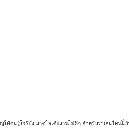
ญให้คนรู้ใจรึยัง มาดูไอเดียงานไม้ดีๆ สำหรับวาเลนไทน์นี้ก