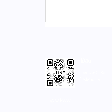
ไม้สน
วันแมวโลกนี้... มีของขวัญให้
ไม้สนจากรัสเซีย
เจ้านายรึยัง?
โปรไฟล์บริษัท
@sakww