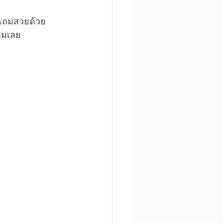
 แถมสวยด้วย 
ติมเลย