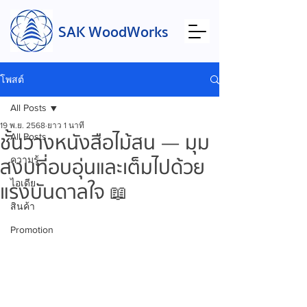
SAK WoodWorks
โพสต์
All Posts
19 พ.ย. 2568
ยาว 1 นาที
ชั้นวางหนังสือไม้สน — มุม
All Posts
สงบที่อบอุ่นและเต็มไปด้วย
ความรู้
ไอเดีย
แรงบันดาลใจ 📖
สินค้า
Promotion