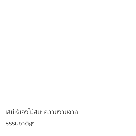
เสน่ห์ของไม้สน: ความงามจาก
ธรรมชาติ🌿