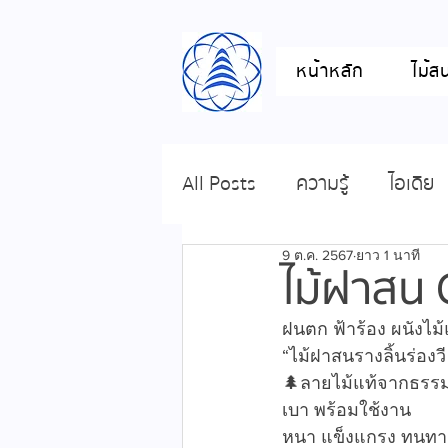
หน้าหลัก
ไม้ส
All Posts
ความรู้
ไอเดีย
9 ต.ค. 2567
ยาว 1 นาที
ไม้ฝาสน
ฝนตก ฟ้าร้อง ผนังไ
“ไม้ฝาสนรางลิ้นร่องว
🌲ลายไม้แท้จากธรรมช
เบา พร้อมใช้งาน
หนา แข็งแกรง ทนทาน