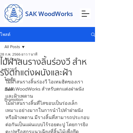
SAK WoodWorks
โพสต์
All Posts
28 ก.พ. 2566
ยาว 1 นาที
ไม้ฝาสนรางลิ้นร่องวี สำห
All Posts
รังตกแต่งผนังและฝ้า
ความรู้
ไอเดีย
ไม้ฝาสนรางลิ้นร่องวี ไอเทมฮิตของเรา 
SAK WoodWorks สำหรับตกแต่งฝาผนัง
สินค้า
และฝ้าเพดาน
Promotion
ไม้ฝาสนรางลิ้นที่ไสขอบเป็นร่องเล็ก 
เหมาะอย่างมากในการนำไปทำฝาผนัง
หรือฝ้าเพดาน มีรางลิ้นที่สามารถประกอบ
ต่อกันเป็นแผ่นแบบไร้รอยตะปู โดยการยิง
ตะปูหรือสกรูแนวเฉียงที่ลิ้นไม้เพื่อยึด