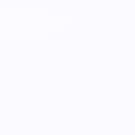
ูแพงขึ้น ไม่จำเป็นต้องรี
ษัท สัก วู้ดเวิร์คส์ จำกัด
ทั้งหลัง6 มุมในบ้านที่
4 ซอยตะวันออก 26 หมู่. 5 ต.คลองสี่
คลองหลวง จ.ปทุมธานี 12120
” ช่วยยกระดับความรู้สึก
ร 020 261 149; 099 712 1071
้านได้ทันที