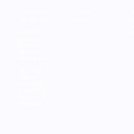
ไม้ระเบียงไผ่อัดประสาน ปลี่ย
บ้านด
ไม้ไผ่อัดประสาน
การจัดส่ง
บริ
นพื้นที่ภายนอกธรรมดา ให้
โนเวท
39/
ไม้พื้น/ไม้ระเบียง
ไม้สนอัดน้ำยา CCA
อ.
กลายเป็นมุมโปรดของบ้าน
“ไม้
ไม้แปรรูป/ไม้
โท
ของบ
กระดาน
ไม้โครง/ไม้แบบ
ไม้ฝา/ไม้ฝ้า
ไม้บัว/ไม้ระแนง
ไม้สักแปรรูป
พื้นไม้สัก
พื้นปาเก้ไม้สัก
ผนัง/ฝ้า ไม้สัก
ไม้สักประสาน/ไม้บัว
สั่งผลิตไม้สัก