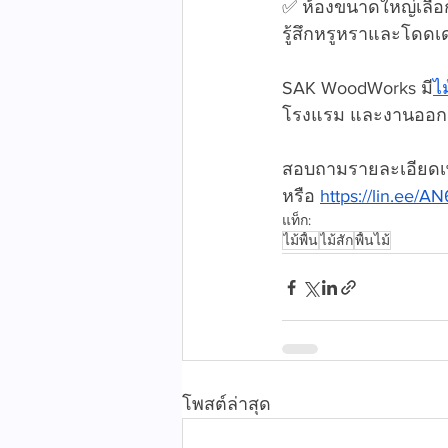
✅ ห้องขนาดใหญ่เลือก
รู้สึกหรูหราและโดดเ
SAK WoodWorks มี
ไม
โรงแรม และงานออ
สอบถามรายละเอียดเพิ
หรือ 
https://lin.ee/
แท็ก:
ไม้พื้น
ไม้สัก
พื้นไม้
โพสต์ล่าสุด