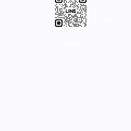
SAK WoodWorks จัดโปร
ไม้สนจากรัสเซีย
Clearance Sale ประตูไม้สน
โปรไฟล์บริษัท
รัสเซีย 50% ทุกรุ่น ทุกขนาด!
@sakww