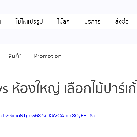
น
ไม้ไผ่แปรรูป
ไม้สัก
บริการ
สั่งซื้อ
สินค้า
Promotion
vs ห้องใหญ่ เลือกไม้ปาร์เก
shorts/GuuoNTgew68?si=KkVCAtmc8CyFEU8a