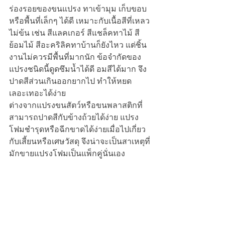
ร่องรอยของขนแปรง ทาเข้ามุม เก็บขอบ
หรือพื้นที่เล็กๆ ได้ดี เหมาะกับเนื้อสีที่เหลว 
ไม่ข้น เช่น สีแลคเกอร์ สีแชล็คทาไม้ สี
ย้อมไม้ สีอะคริลิคทาบ้านก็ยังไหว แต่ชิ้น
งานไม่ควรมีพื้นที่มากนัก ข้อจำกัดของ
แปรงชนิดนี้ดูดซึมน้ำได้ดี อมสีได้มาก จึง
ปาดสีส่วนเกินออกยากไป ทำให้หยด
เลอะเทอะได้ง่าย
ต่างจากแปรงขนสัตว์หรือขนพลาสติกที่
สามารถปาดสีกับข้างถ้วยได้ง่าย แปรง
โฟมชำรุดหรือฉีกขาดได้ง่ายเมื่อไปเกี่ยว
กับเสี้ยนหรือเศษวัสดุ จึงน่าจะเป็นสาเหตุที่
มักขายแปรงโฟมเป็นแพ็กคู่นั่นเอง