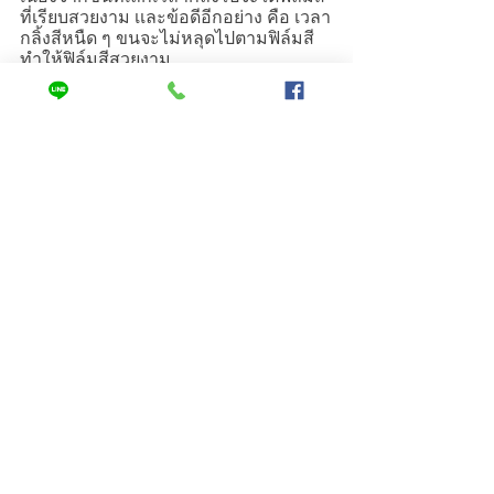
ที่เรียบสวยงาม เเละข้อดีอีกอย่าง คือ เวลา
กลิ้งสีหนืด ๆ ขนจะไม่หลุดไปตามฟิล์มสี 
ทำให้ฟิล์มสีสวยงาม
แท็ก:
แปรง
ความรู้
ดูทั้งหมด
โพสต์ล่าสุด