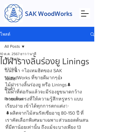
SAK WoodWorks
โพสต์
All Posts
10 ต.ค. 2567
ยาว 1 นาที
ไม้ฝารางลิ้นร่องยู Linings
All Posts
ความรู้
แนะนำ ⭐️ไอเทมฮิตของ SAK 
WoodWorks ที่ขายดีมากๆ👍
ไอเดีย
ไม้ฝารางลิ้นร่องยู หรือ Linings🌲
สินค้า
ไม้ฝาที่ต่อกันแล้วจะมีร่องยูขนาดกว้าง 
Promotion
ลายเส้นตรงที่ให้ความรู้สึกหรูหรา แบบ
เรียบง่าย เข้าได้ทุกการตกแต่ง✨
🌲ผลิตจากไม้สนรัสเซียอายุ 80-150 ปี ที่
เราคัดเลือกพิเศษมาเฉพาะส่วนยอดต้นสน
ที่มีตาน้อยเท่านั้น ถึงแม้จะบางเพียง 13 