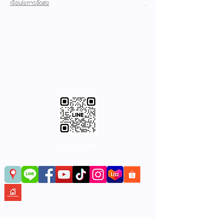
เงื่อนไขการจัดส่ง
เงื่อนไขการจัดส่ง
@sakww