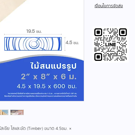
เงื่อนไขการจัดส่ง
รัสเซีย ไสและขัด (Timber) ขนาด 4.5ซม. ×