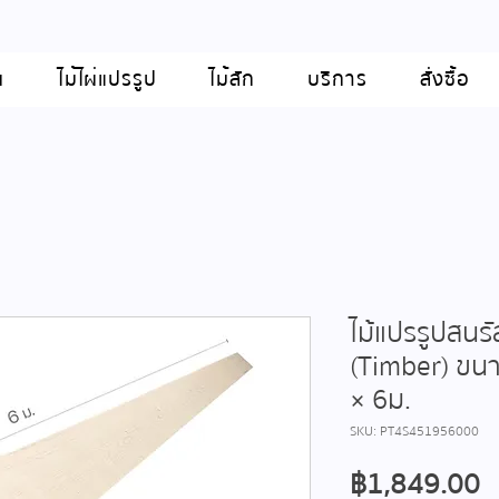
น
ไม้ไผ่แปรรูป
ไม้สัก
บริการ
สั่งซื้อ
ไม้แปรรูปสนรั
(Timber) ขน
× 6ม.
SKU: PT4S451956000
ร
฿1,849.00