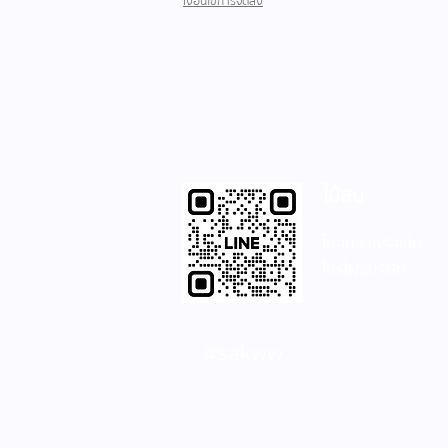
เงื่อนไขการจัดส่ง
ไม้สน
ไม้สนจากรัสเซีย
โปรไฟล์บริษัท
@sakww