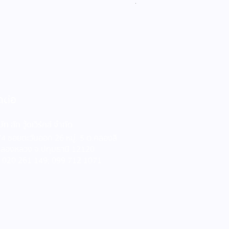
เงื่อนไขการจัดส่ง
ดต่อ
ษัท สัก วู้ดเวิร์คส์ จำกัด
4 ซอยตะวันออก 26 หมู่. 5 ต.คลองสี่
คลองหลวง จ.ปทุมธานี 12120
ร 020 261 149; 099 712 1071