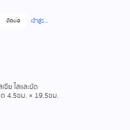
เข้าสู่ระบบ
ติดต่อ
สเซีย ไสและขัด
าด 4.5ซม. × 19.5ซม.
าคา