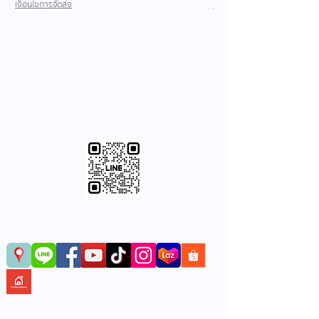
เงื่อนไขการจัดส่ง
เงื่อนไขการจัดส่ง
@sakww