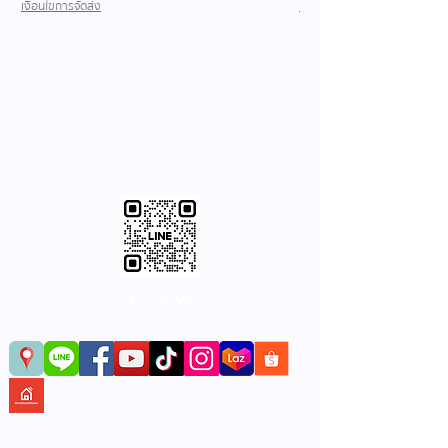
เงื่อนไขการจัดส่ง
เงื่อนไขการจัดส่ง
@sakww