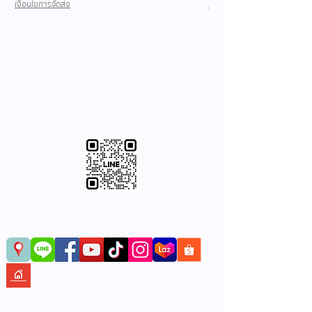
เงื่อนไขการจัดส่ง
เงื่อนไขการจัดส่ง
@sakww